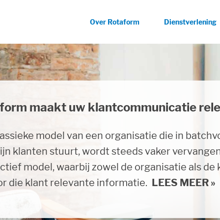
Over Rotaform
Dienstverlening
form maakt uw klantcommunicatie rel
form maakt uw klantcommunicatie veil
form maakt uw klantcommunicatie voor
lassieke model van een organisatie die in bat
matie is in onze huidige samenleving even essent
chnologische ontwikkelingen van de laatste jare
ijn klanten stuurt, wordt steeds vaker vervangen
isatie dient zich daarom af te vragen hoe zij de
n beter, maar ook voordeliger met klanten te co
ctief model, waarbij zowel de organisatie als de
matie op adequate wijze kan beschermen.
t gebied van dataontsluiting en documentopma
LEES 
r die klant relevante informatie.
ebied van hoogvolume full color printen en couv
LEES MEER »
zowel elektronische als papieren output steeds 