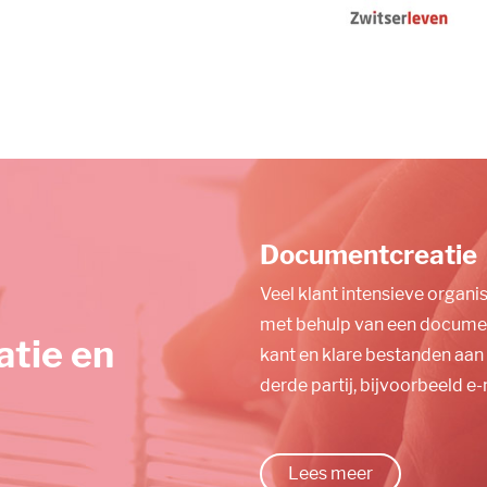
Documentcreatie
Veel klant intensieve organ
met behulp van een docume
atie en
kant en klare bestanden aan 
derde partij, bijvoorbeeld e-m
Lees meer