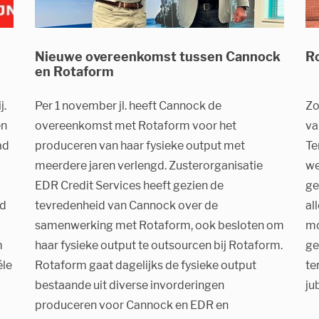
Nieuwe overeenkomst tussen Cannock
R
en Rotaform
j.
Per 1 november jl. heeft Cannock de
Zo
en
overeenkomst met Rotaform voor het
va
ad
produceren van haar fysieke output met
Te
meerdere jaren verlengd. Zusterorganisatie
we
EDR Credit Services heeft gezien de
ge
ad
tevredenheid van Cannock over de
al
samenwerking met Rotaform, ook besloten om
mo
m
haar fysieke output te outsourcen bij Rotaform.
ge
ële
Rotaform gaat dagelijks de fysieke output
te
bestaande uit diverse invorderingen
ju
produceren voor Cannock en EDR en