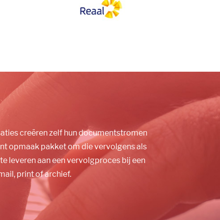
isaties creëren zelf hun documentstromen
nt opmaak pakket om die vervolgens als
te leveren aan een vervolgproces bij een
ail, print of archief.