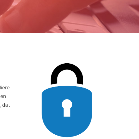
liere
gen
, dat