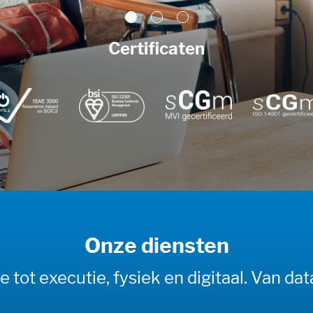
Certificaten
Onze diensten
tot executie, fysiek en digitaal. Van da