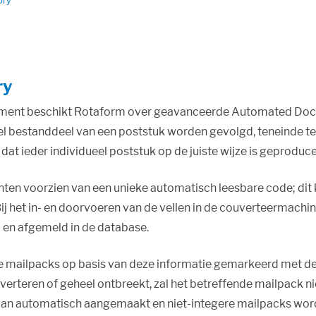
ory
ry
ment beschikt Rotaform over geavanceerde Automated Docume
eel bestanddeel van een poststuk worden gevolgd, teneinde te
 dat ieder individueel poststuk op de juiste wijze is geprodu
rinten voorzien van een unieke automatisch leesbare code; dit
j het in- en doorvoeren van de vellen in de couverteermachin
 en afgemeld in de database.
mailpacks op basis van deze informatie gemarkeerd met de s
uverteren of geheel ontbreekt, zal het betreffende mailpack 
 dan automatisch aangemaakt en niet-integere mailpacks word